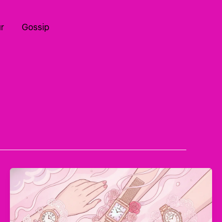
r
Gossip