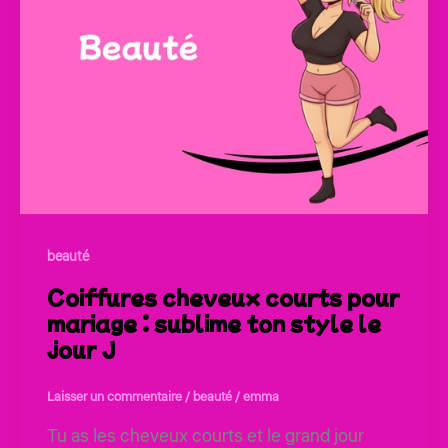
beauté
Coiffures cheveux courts pour
mariage : sublime ton style le
jour J
Laisser un commentaire
/
beauté
/
emma
Tu as les cheveux courts et le grand jour