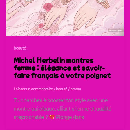
beauté
Michel Herbelin montres
femme : élégance et savoir-
faire français à votre poignet
Laisser un commentaire
/
beauté
/
emma
Tu cherches à booster ton style avec une
montre qui claque, alliant charme et qualité
irréprochable ?
Plonge dans