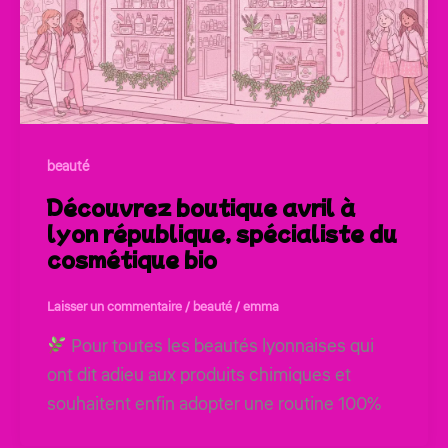
beauté
Découvrez boutique avril à
lyon république, spécialiste du
cosmétique bio
Laisser un commentaire
/
beauté
/
emma
Pour toutes les beautés lyonnaises qui
ont dit adieu aux produits chimiques et
souhaitent enfin adopter une routine 100%