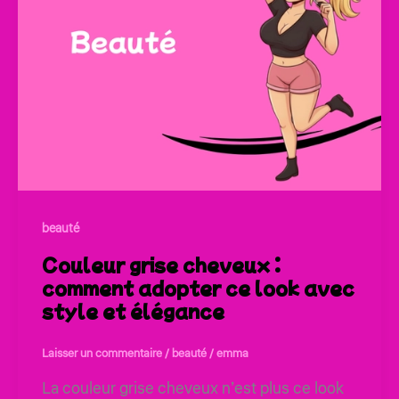
beauté
Couleur grise cheveux :
comment adopter ce look avec
style et élégance
Laisser un commentaire
/
beauté
/
emma
La couleur grise cheveux n’est plus ce look