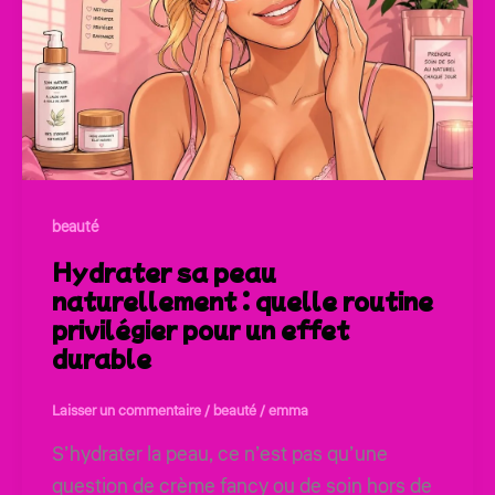
beauté
Hydrater sa peau
naturellement : quelle routine
privilégier pour un effet
durable
Laisser un commentaire
/
beauté
/
emma
S’hydrater la peau, ce n’est pas qu’une
question de crème fancy ou de soin hors de