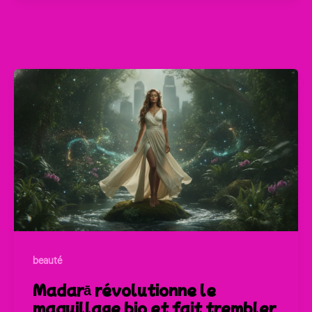
beauté
Madarā révolutionne le
maquillage bio et fait trembler