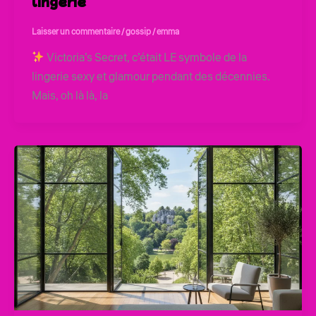
lingerie
Laisser un commentaire
/
gossip
/
emma
Victoria’s Secret, c’était LE symbole de la
lingerie sexy et glamour pendant des décennies.
Mais, oh là là, la