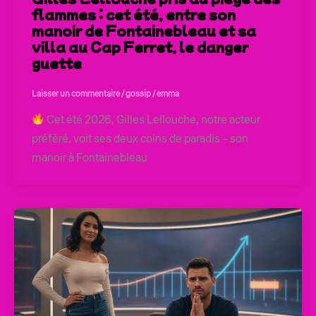
flammes : cet été, entre son
manoir de Fontainebleau et sa
villa au Cap Ferret, le danger
guette
Laisser un commentaire
/
gossip
/
emma
Cet été 2026, Gilles Lellouche, notre acteur
préféré, voit ses deux coins de paradis – son
manoir à Fontainebleau