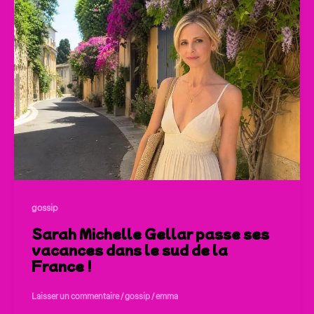
gossip
Sarah Michelle Gellar passe ses
vacances dans le sud de la
France !
Laisser un commentaire
/
gossip
/
emma