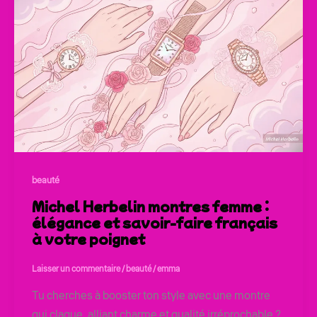
beauté
Michel Herbelin montres femme :
élégance et savoir-faire français
à votre poignet
Laisser un commentaire
/
beauté
/
emma
Tu cherches à booster ton style avec une montre
qui claque, alliant charme et qualité irréprochable ?