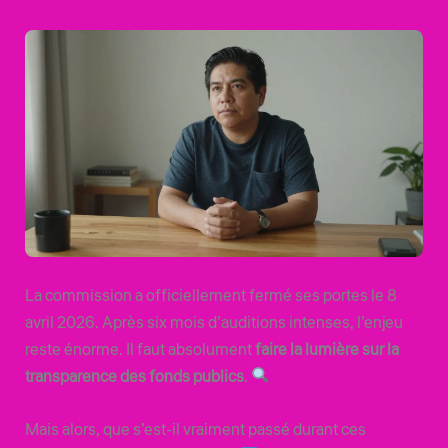
La commission a officiellement fermé ses portes le 8
avril 2026. Après six mois d’auditions intenses, l’enjeu
reste énorme. Il faut absolument
faire la lumière sur la
transparence des fonds publics
.
Mais alors, que s’est-il vraiment passé durant ces