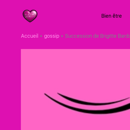
Aller
au
Bien être
contenu
Accueil
gossip
Succession de Brigitte Bardo