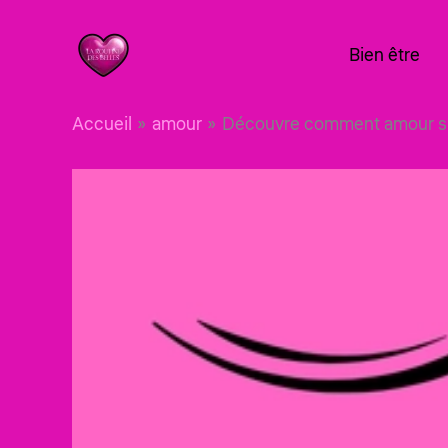
Aller
au
Bien être
contenu
Accueil
amour
Découvre comment amour suc