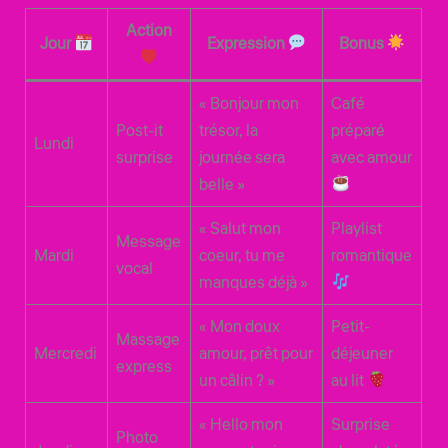
Action
Jour
Expression
Bonus
« Bonjour mon
Café
Post-it
trésor, la
préparé
Lundi
surprise
journée sera
avec amour
belle »
« Salut mon
Playlist
Message
Mardi
coeur, tu me
romantique
vocal
manques déjà »
« Mon doux
Petit-
Massage
Mercredi
amour, prêt pour
déjeuner
express
un câlin ? »
au lit
« Hello mon
Surprise
Photo