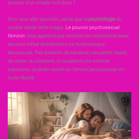
pouvoir d’un simple mot doux ?
Si tu veux aller plus loin, sache que la
psychologie
du
couple valide cette magie.
Le pouvoir psychosexuel
féminin
nous apprend que montrer ses sentiments avec
douceur influe directement sur la dynamique
amoureuse. Pas question de banaliser ces petits rituels
du matin, au contraire, ils sculptent une intimité
précieuse, ce jardin secret où l’amour peut pousser en
toute liberté.