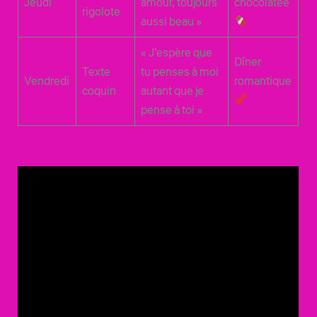
Jeudi
amour, toujours
chocolatée
rigolote
aussi beau »
« J’espère que
Dîner
Texte
tu penses à moi
Vendredi
romantique
coquin
autant que je
pense à toi »