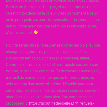
La vie sexuelle, c’est plus un voyage qu’une destination.
Parfois on y arrive, parfois pas, et ça ne remet en rien en
question ton désir ou ta valeur. C’est un moment à deux
où tu peux juste savourer les sensations, la tendresse, ce
lien si intime avec ton corps féminin et ton esprit. Et ça,
c’est l’essentiel.
Pour te sentir plus à l’aise, pense à varier les plaisirs : ose
changer de rythme, de position, ou juste de décor.
Prends ton temps pour caresser, embrasser, titiller…
Comme dans une danse où chacun ajuste ses pas à son
rythme, le plaisir se construit. Tu découvriras aussi qu’il y
a autant de manière d’aimer que de femmes, alors ne
sois pas trop dure avec toi-même. N’oublie pas, pour
pimenter, il existe plein de techniques simples, souvent
abordées dans des routines bien-être comme celles
proposées ici
https://laroutinedesbelles.fr/flr-rituels-