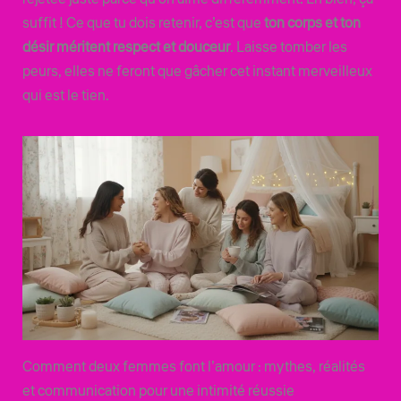
suffit ! Ce que tu dois retenir, c’est que
ton corps et ton
désir méritent respect et douceur
. Laisse tomber les
peurs, elles ne feront que gâcher cet instant merveilleux
qui est le tien.
Comment deux femmes font l’amour : mythes, réalités
et communication pour une intimité réussie