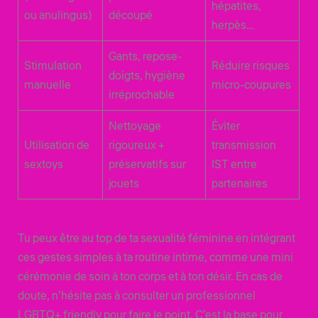
hépatites,
ou anulingus)
découpé
herpès…
Gants, repose-
Stimulation
Réduire risques
doigts, hygiène
manuelle
micro-coupures
irréprochable
Nettoyage
Éviter
Utilisation de
rigoureux +
transmission
sextoys
préservatifs sur
IST entre
jouets
partenaires
Tu peux être au top de ta sexualité féminine en intégrant
ces gestes simples à ta routine intime, comme une mini
cérémonie de soin à ton corps et à ton désir. En cas de
doute, n’hésite pas à consulter un professionnel
LGBTQ+ friendly pour faire le point. C’est la base pour