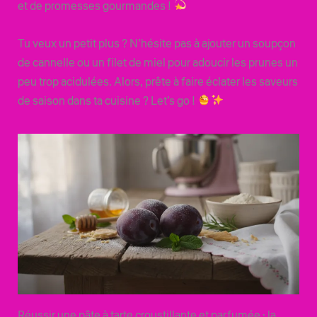
et de promesses gourmandes !
Tu veux un petit plus ? N’hésite pas à ajouter un soupçon
de cannelle ou un filet de miel pour adoucir les prunes un
peu trop acidulées. Alors, prête à faire éclater les saveurs
de saison dans ta cuisine ? Let’s go !
Réussir une pâte à tarte croustillante et parfumée : la