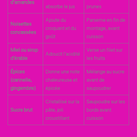
d’amandes
absorbe le jus
prunes
Ajoute du
Parseme en fin de
Noisettes
croquant et du
montage, avant
concassées
goût
cuisson
Miel ou sirop
Verse un filet sur
Adoucit l’acidité
d’érable
les fruits
Épices
Donne une note
Mélange au sucre
(cannelle,
chaleureuse et
avant de
gingembre)
épicée
saupoudrer
Cristallisé sur la
Saupoudre sur les
Sucre brut
pâte, joli
bords avant
croustillant
cuisson