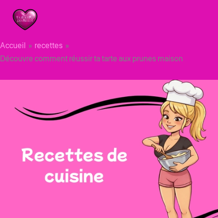
Aller
au
contenu
Accueil
recettes
Découvre comment réussir ta tarte aux prunes maison