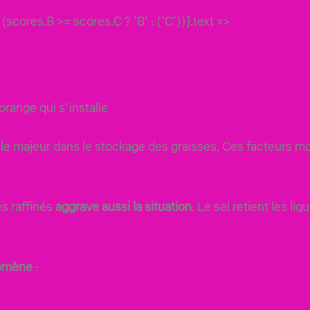
(scores.B >= scores.C ? ‘B’ : (‘C’))].text »>
orange qui s’installe
e majeur dans le stockage des graisses. Ces facteurs modi
es raffinés
aggrave aussi la situation
. Le sel retient les li
nomène
: