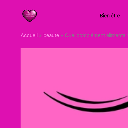
Aller
au
Bien être
contenu
Accueil
beauté
Quel complément alimentaire 